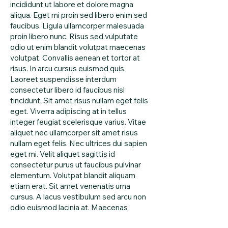
incididunt ut labore et dolore magna
aliqua. Eget mi proin sed libero enim sed
faucibus. Ligula ullamcorper malesuada
proin libero nunc. Risus sed vulputate
odio ut enim blandit volutpat maecenas
volutpat. Convallis aenean et tortor at
risus. In arcu cursus euismod quis.
Laoreet suspendisse interdum
consectetur libero id faucibus nisl
tincidunt. Sit amet risus nullam eget felis
eget. Viverra adipiscing at in tellus
integer feugiat scelerisque varius. Vitae
aliquet nec ullamcorper sit amet risus
nullam eget felis. Nec ultrices dui sapien
eget mi. Velit aliquet sagittis id
consectetur purus ut faucibus pulvinar
elementum. Volutpat blandit aliquam
etiam erat. Sit amet venenatis urna
cursus. A lacus vestibulum sed arcu non
odio euismod lacinia at. Maecenas
volutpat blandit aliquam etiam erat velit.