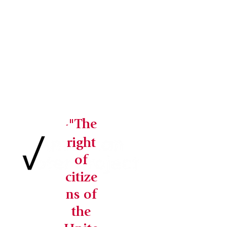
"The
“
right
of
citize
ns of
the