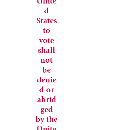
Unite
d
States
to
vote
shall
not
be
denie
d or
abrid
ged
by the